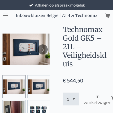
Afhalen op afspraak mogelijk
Ga
direct
Inbouwkluizen België | ATB & Technomix
naar
de
Technomax
hoofdinhoud
Gold GK5 –
21L –
Veiligheidskl
uis
€ 544,50
In
winkelwagen