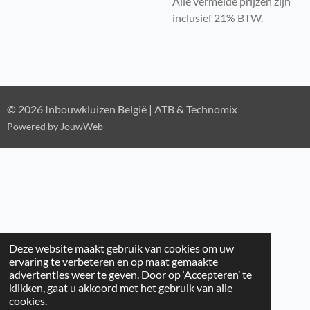
Alle vermelde prijzen zijn
inclusief 21% BTW.
© 2026 Inbouwkluizen België | ATB & Technomix
Powered by
JouwWeb
Deze website maakt gebruik van cookies om uw
ervaring te verbeteren en op maat gemaakte
advertenties weer te geven. Door op ‘Accepteren’ te
klikken, gaat u akkoord met het gebruik van alle
cookies.