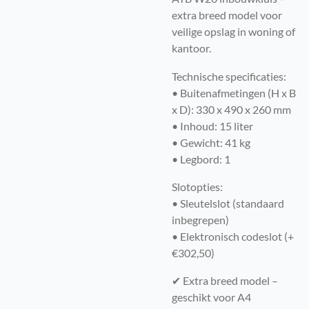
extra breed model voor
veilige opslag in woning of
kantoor.
Technische specificaties:
• Buitenafmetingen (H x B
x D): 330 x 490 x 260 mm
• Inhoud: 15 liter
• Gewicht: 41 kg
• Legbord: 1
Slotopties:
• Sleutelslot (standaard
inbegrepen)
• Elektronisch codeslot (+
€302,50)
✔ Extra breed model –
geschikt voor A4