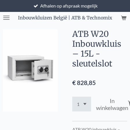
Afhalen op afspraak mogelijk
Ga
direct
Inbouwkluizen België | ATB & Technomix
naar
de
ATB W20
hoofdinhoud
Inbouwkluis
– 15L -
sleutelslot
€ 828,85
In
winkelwagen
ATB W20 inbouwkluis –