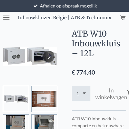
Afhalen op afspraak mogelijk
Ga
direct
Inbouwkluizen België | ATB & Technomix
naar
de
ATB W10
hoofdinhoud
Inbouwkluis
– 12L
€ 774,40
In
winkelwagen
ATB W10 inbouwkluis –
compacte en betrouwbare