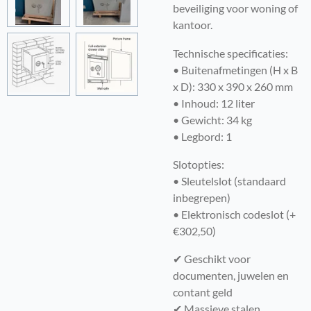
beveiliging voor woning of
kantoor.
Technische specificaties:
• Buitenafmetingen (H x B
x D): 330 x 390 x 260 mm
• Inhoud: 12 liter
• Gewicht: 34 kg
• Legbord: 1
Slotopties:
• Sleutelslot (standaard
inbegrepen)
• Elektronisch codeslot (+
€302,50)
✔ Geschikt voor
documenten, juwelen en
contant geld
✔ Massieve stalen